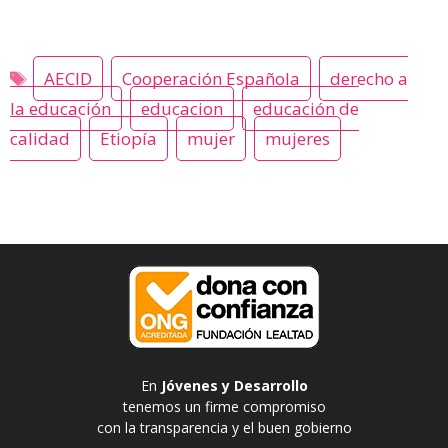
AECID
Cooperación Española
derecho a
la educación
educacion
educación de
calidad
Etiopía
mujer
mujeres
En
Jóvenes y Desarrollo
tenemos un firme compromiso
con la transparencia y el buen gobierno