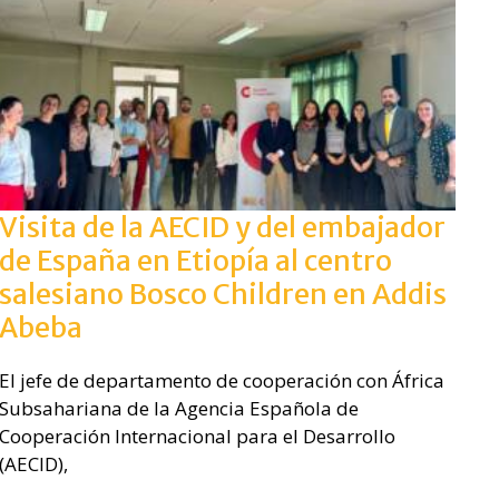
Visita de la AECID y del embajador
de España en Etiopía al centro
salesiano Bosco Children en Addis
Abeba
El jefe de departamento de cooperación con África
Subsahariana de la Agencia Española de
Cooperación Internacional para el Desarrollo
(AECID),