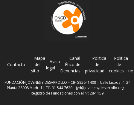
Mapa
Canal
Política
Política
Aviso
Contacto
del
Ético de
de
de
legal
sitio
Denuncias
privacidad
cookies
no
FUNDACIÓN JÓVENES Y DESARROLLO – CIF G82641408 | Calle Lisboa, 4, 2ª
Planta 28008 Madrid | Tlf. 91 544 7620 –
jyd@jovenesydesarrollo.org
|
Registro de Fundaciones con el nº: 28-1159