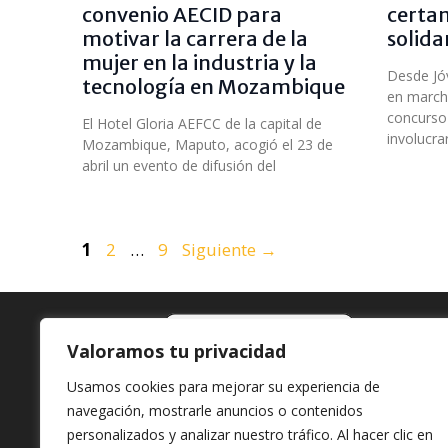
convenio AECID para
certam
motivar la carrera de la
solida
mujer en la industria y la
Desde Jó
tecnología en Mozambique
en march
concurso
El Hotel Gloria AEFCC de la capital de
involucra
Mozambique, Maputo, acogió el 23 de
abril un evento de difusión del
Página
Página
Página
1
2
…
9
Siguiente
→
Valoramos tu privacidad
Usamos cookies para mejorar su experiencia de
navegación, mostrarle anuncios o contenidos
En
Jóvenes y Desarrollo
personalizados y analizar nuestro tráfico. Al hacer clic en