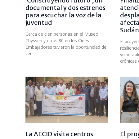
‘Construyendo futuro’, un
Finali
documental y dos estrenos
atenci
para escuchar la voz de la
despl
juventud
afecta
Sudán 
Cerca de cien personas en el Museo
Thyssen y otras 80 en los Cines
El proyec
Embajadores tuvieron la oportunidad de
resilienc
ver
vulnerable
crónicas
La AECID visita centros
El pro