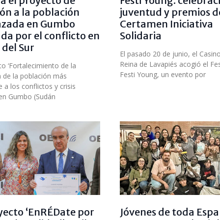
za el proyecto de
Festi Young: celebrac
ón a la población
juventud y premios d
azada en Gumbo
Certamen Iniciativa
da por el conflicto en
Solidaria
del Sur
El pasado 20 de junio, el Casino
Reina de Lavapiés acogió el Fes
to ‘Fortalecimiento de la
Festi Young, un evento por
ia de la población más
 a los conflictos y crisis
 en Gumbo (Sudán
yecto ‘EnRÉDate por
Jóvenes de toda Espa