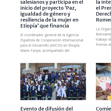
salesianos y participa en el
la int
inicio del proyecto ‘Paz,
el Pre
igualdad de género y
Derec
resiliencia de la mujer en
Rome
Etiopía’ que financia
La Organ
Iberoame
El coordinador general de la Agencia
trabajo d
Española de Cooperación Internacional
Premio d
para el Desarrollo (AECID) en Etiopía,
Mario Fanjul, acompañado del
Evento de difusión del
Comien