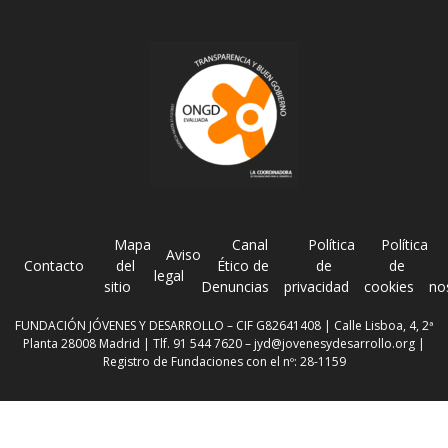
Mapa
Canal
Política
Política
Aviso
Contacto
del
Ético de
de
de
legal
sitio
Denuncias
privacidad
cookies
no
FUNDACIÓN JÓVENES Y DESARROLLO – CIF G82641408 | Calle Lisboa, 4, 2ª
Planta 28008 Madrid | Tlf. 91 544 7620 –
jyd@jovenesydesarrollo.org
|
Registro de Fundaciones con el nº: 28-1159