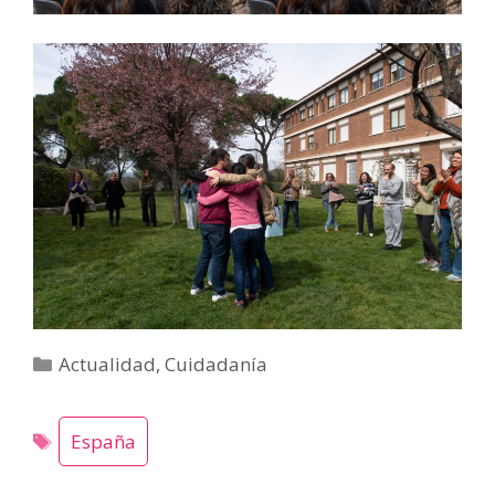
Categorías
Actualidad
,
Cuidadanía
España