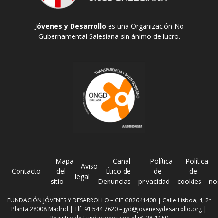
Jóvenes y Desarrollo
es una Organización No
Gubernamental Salesiana sin ánimo de lucro.
Mapa
Canal
Política
Política
Aviso
Contacto
del
Ético de
de
de
legal
sitio
Denuncias
privacidad
cookies
no
FUNDACIÓN JÓVENES Y DESARROLLO – CIF G82641408 | Calle Lisboa, 4, 2ª
Planta 28008 Madrid | Tlf. 91 544 7620 –
jyd@jovenesydesarrollo.org
|
Registro de Fundaciones con el nº: 28-1159