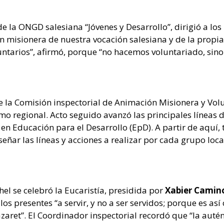
 de la ONGD salesiana “Jóvenes y Desarrollo”, dirigió a l
n misionera de nuestra vocación salesiana y de la propia 
luntarios”, afirmó, porque “no hacemos voluntariado, sin
 la Comisión inspectorial de Animación Misionera y Volu
omo regional. Acto seguido avanzó las principales líneas 
n Educación para el Desarrollo (EpD). A partir de aquí, t
eñar las líneas y acciones a realizar por cada grupo loca
el se celebró la Eucaristía, presidida por
Xabier Camin
os presentes “a servir, y no a ser servidos; porque es as
zaret”. El Coordinador inspectorial recordó que “la autént