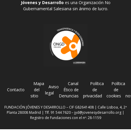
Jóvenes y Desarrollo
es una Organización No
Gubernamental Salesiana sin ánimo de lucro.
Mapa
Canal
Política
Política
Aviso
Contacto
del
Ético de
de
de
legal
sitio
Denuncias
privacidad
cookies
no
FUNDACIÓN JÓVENES Y DESARROLLO – CIF G82641408 | Calle Lisboa, 4, 2ª
Planta 28008 Madrid | Tlf. 91 544 7620 –
jyd@jovenesydesarrollo.org
|
Registro de Fundaciones con el nº: 28-1159