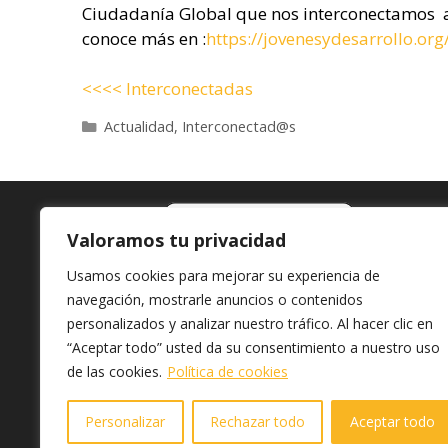
Ciudadanía Global que nos interconectamos a t
conoce más en :
https://jovenesydesarrollo.or
<<<< Interconectadas
Categorías
Actualidad
,
Interconectad@s
Valoramos tu privacidad
Usamos cookies para mejorar su experiencia de
navegación, mostrarle anuncios o contenidos
En
Jóvenes y Desarrollo
personalizados y analizar nuestro tráfico. Al hacer clic en
tenemos un firme compromiso
“Aceptar todo” usted da su consentimiento a nuestro uso
con la transparencia y el buen gobierno
de las cookies.
Política de cookies
Personalizar
Rechazar todo
Aceptar todo
Inicio
Contacto
Mapa del sitio
Av