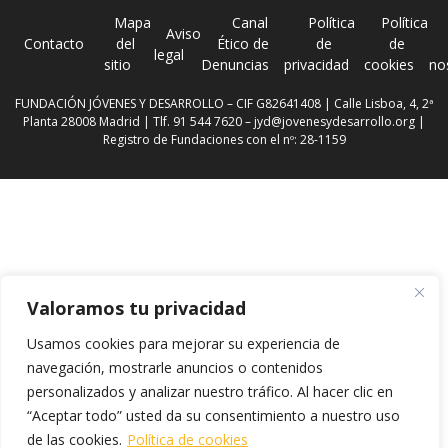
Mapa
Canal
Política
Política
Aviso
Contacto
del
Ético de
de
de
legal
sitio
Denuncias
privacidad
cookies
no
FUNDACIÓN JÓVENES Y DESARROLLO – CIF G82641408 | Calle Lisboa, 4, 2ª
Planta 28008 Madrid | Tlf. 91 544 7620 –
jyd@jovenesydesarrollo.org
|
Registro de Fundaciones con el nº: 28-1159
Valoramos tu privacidad
Usamos cookies para mejorar su experiencia de
navegación, mostrarle anuncios o contenidos
personalizados y analizar nuestro tráfico. Al hacer clic en
“Aceptar todo” usted da su consentimiento a nuestro uso
de las cookies.
Política de cookies