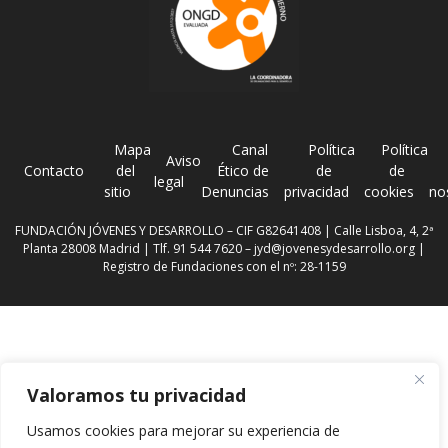
Mapa
Canal
Política
Política
Aviso
Contacto
del
Ético de
de
de
legal
sitio
Denuncias
privacidad
cookies
no
FUNDACIÓN JÓVENES Y DESARROLLO – CIF G82641408 | Calle Lisboa, 4, 2ª
Planta 28008 Madrid | Tlf. 91 544 7620 –
jyd@jovenesydesarrollo.org
|
Registro de Fundaciones con el nº: 28-1159
Valoramos tu privacidad
Usamos cookies para mejorar su experiencia de