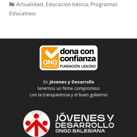
Categorías
Actualidad
,
Educación básica
,
Programas
Educativos
En
Jóvenes y Desarrollo
tenemos un firme compromiso
con la transparencia y el buen gobierno