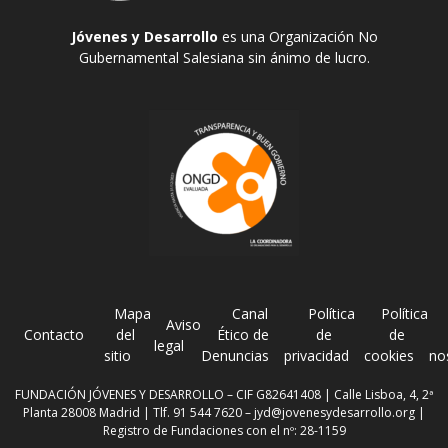
Jóvenes y Desarrollo
es una Organización No
Gubernamental Salesiana sin ánimo de lucro.
Mapa
Canal
Política
Política
Aviso
Contacto
del
Ético de
de
de
legal
sitio
Denuncias
privacidad
cookies
no
FUNDACIÓN JÓVENES Y DESARROLLO – CIF G82641408 | Calle Lisboa, 4, 2ª
Planta 28008 Madrid | Tlf. 91 544 7620 –
jyd@jovenesydesarrollo.org
|
Registro de Fundaciones con el nº: 28-1159