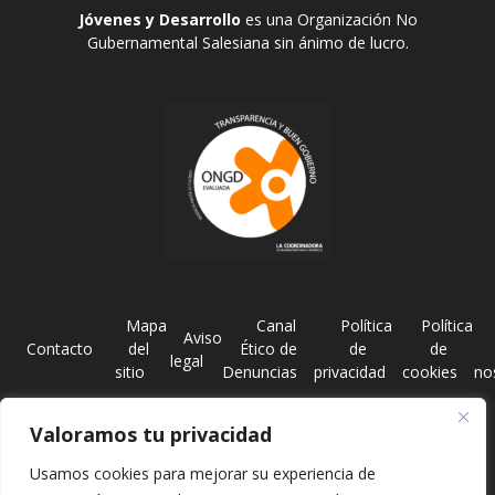
Jóvenes y Desarrollo
es una Organización No
Gubernamental Salesiana sin ánimo de lucro.
Mapa
Canal
Política
Política
Aviso
Contacto
del
Ético de
de
de
legal
sitio
Denuncias
privacidad
cookies
no
FUNDACIÓN JÓVENES Y DESARROLLO – CIF G82641408 | Calle Lisboa, 4, 2ª
Valoramos tu privacidad
Planta 28008 Madrid | Tlf. 91 544 7620 –
jyd@jovenesydesarrollo.org
|
Registro de Fundaciones con el nº: 28-1159
Usamos cookies para mejorar su experiencia de