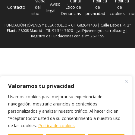
Mapa
Canal
Política
Política
Aviso
Contacto
del
Ético de
de
de
legal
sitio
Denuncias
privacidad
cookies
no
FUNDACIÓN JÓVENES Y DESARROLLO – CIF G82641408 | Calle Lisboa, 4, 2ª
Planta 28008 Madrid | Tlf. 91 544 7620 –
jyd@jovenesydesarrollo.org
|
Registro de Fundaciones con el nº: 28-1159
Valoramos tu privacidad
Usamos cookies para mejorar su experiencia de
navegación, mostrarle anuncios o contenidos
personalizados y analizar nuestro tráfico. Al hacer clic en
“Aceptar todo” usted da su consentimiento a nuestro uso
de las cookies.
Política de cookies