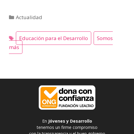
Categorías
Actualidad
Educación para el Desarrollo
Somos
más
En
Jóvenes y Desarrollo
tenemos un firme compromiso
con la transparencia y el buen gobierno