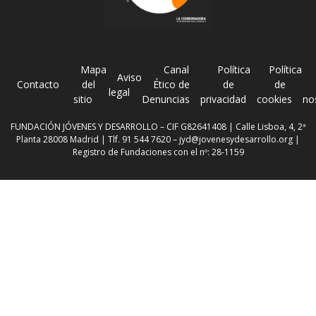
Mapa
Canal
Política
Política
Aviso
Contacto
del
Ético de
de
de
legal
sitio
Denuncias
privacidad
cookies
no
FUNDACIÓN JÓVENES Y DESARROLLO – CIF G82641408 | Calle Lisboa, 4, 2ª
Planta 28008 Madrid | Tlf. 91 544 7620 –
jyd@jovenesydesarrollo.org
|
Registro de Fundaciones con el nº: 28-1159