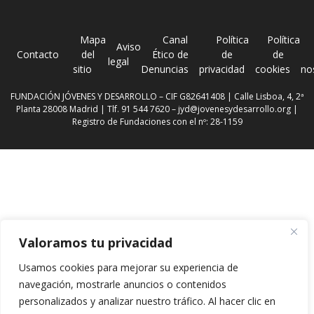
Mapa
Canal
Política
Política
Aviso
Contacto
del
Ético de
de
de
legal
sitio
Denuncias
privacidad
cookies
no
FUNDACIÓN JÓVENES Y DESARROLLO – CIF G82641408 | Calle Lisboa, 4, 2ª
Planta 28008 Madrid | Tlf. 91 544 7620 –
jyd@jovenesydesarrollo.org
|
Registro de Fundaciones con el nº: 28-1159
Valoramos tu privacidad
Usamos cookies para mejorar su experiencia de
navegación, mostrarle anuncios o contenidos
personalizados y analizar nuestro tráfico. Al hacer clic en