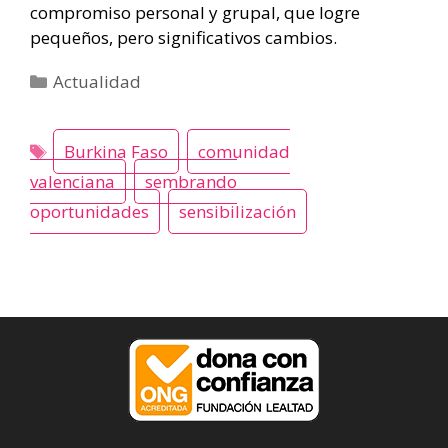
compromiso personal y grupal, que logre
pequeños, pero significativos cambios.
Categorías
Actualidad
Burkina Faso
comunidad
valenciana
sembrando
oportunidades
sensibilización