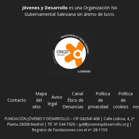
Jóvenes y Desarrollo
es una Organización No
Gubernamental Salesiana sin ánimo de lucro.
Mapa
Canal
Política
Política
Aviso
Contacto
del
Ético de
de
de
legal
sitio
Denuncias
privacidad
cookies
no
FUNDACIÓN JÓVENES Y DESARROLLO – CIF G82641408 | Calle Lisboa, 4, 2ª
Planta 28008 Madrid | Tlf. 91 544 7620 –
jyd@jovenesydesarrollo.org
|
Registro de Fundaciones con el nº: 28-1159