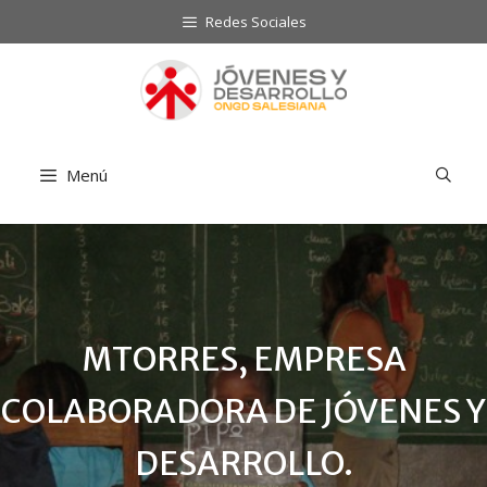
Saltar
Redes Sociales
al
contenido
Menú
MTORRES, EMPRESA
COLABORADORA DE JÓVENES Y
DESARROLLO.