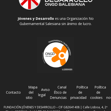
Jóvenes y Desarrollo
es una Organización No
Gubernamental Salesiana sin ánimo de lucro.
Mapa
Canal
Política
Política
Aviso
Contacto
del
Ético de
de
de
legal
sitio
Denuncias
privacidad
cookies
no
FUNDACIÓN JÓVENES Y DESARROLLO – CIF G82641408 | Calle Lisboa, 4, 2ª