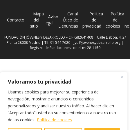
Mapa
Canal
Política
Política
Aviso
Contacto
del
Ético de
de
de
legal
sitio
Denuncias
privacidad
cookies
no
FUNDACIÓN JÓVENES Y DESARROLLO – CIF G82641408 | Calle Lisboa, 4, 2ª
Planta 28008 Madrid | Tlf. 91 544 7620 –
jyd@jovenesydesarrollo.org
|
Registro de Fundaciones con el nº: 28-1159
Valoramos tu privacidad
Usamos cookies para mejorar su experiencia de
navegación, mostrarle anuncios o contenidos
personalizados y analizar nuestro tráfico. Al hacer clic en
“Aceptar todo” usted da su consentimiento a nuestro uso
de las cookies.
Política de cookies