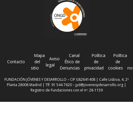
Mapa
Canal
Política
Política
Aviso
Contacto
del
Ético de
de
de
legal
sitio
Denuncias
privacidad
cookies
no
FUNDACIÓN JÓVENES Y DESARROLLO – CIF G82641408 | Calle Lisboa, 4, 2ª
Planta 28008 Madrid | Tlf. 91 544 7620 –
jyd@jovenesydesarrollo.org
|
Registro de Fundaciones con el nº: 28-1159