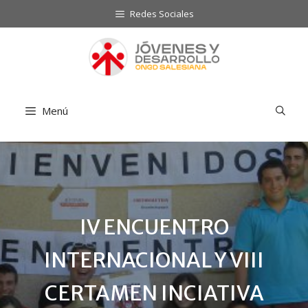
Saltar
Redes Sociales
al
contenido
Menú
IV ENCUENTRO
INTERNACIONAL Y VIII
CERTAMEN INCIATIVA