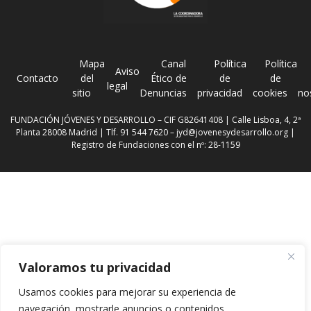
Mapa
Canal
Política
Política
Aviso
Contacto
del
Ético de
de
de
legal
sitio
Denuncias
privacidad
cookies
no
FUNDACIÓN JÓVENES Y DESARROLLO – CIF G82641408 | Calle Lisboa, 4, 2ª
Planta 28008 Madrid | Tlf. 91 544 7620 –
jyd@jovenesydesarrollo.org
|
Registro de Fundaciones con el nº: 28-1159
Valoramos tu privacidad
Usamos cookies para mejorar su experiencia de
navegación, mostrarle anuncios o contenidos