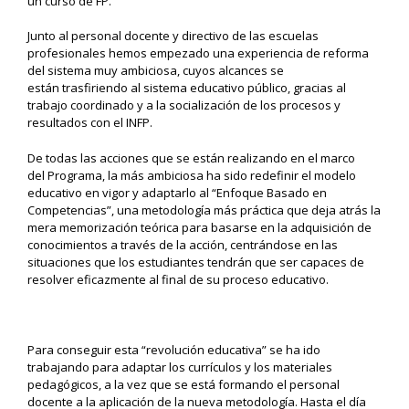
un curso de FP.
Junto al personal
docente y directivo
de
las escuelas
profesionales
hemos empezado una experiencia
de reforma
del sistema
muy
ambiciosa
, cuyos alcances
se
están
trasfiriendo
al
sistema
educativo
público, gracias al
trabajo coordinado y a la socialización de los procesos y
resultados con el
INFP
.
De todas las
acciones
que se están realizando
en el marco
del
Programa, la más ambiciosa ha sido
redefinir
el modelo
educativo
en vigor
y
adaptarlo
al
“Enfoque Basado en
Competencias”
, una metodología
más
práctica
que deja atrás la
mera memorización
teórica
para basarse
en la adquisición de
conocimientos a través de la acción
, centrándose en las
situaciones que los estudiantes
tendrán
que ser capaces de
resolver eficazmente al final de su
proceso educativo
.
Para conseguir esta “revolución
educativa
”
se
ha ido
trabajando
para adaptar
los currículos
y los materiales
pedagógicos
,
a la vez que
se está formando
el personal
docente
a la aplicación de la nueva metodología.
Hasta
el día