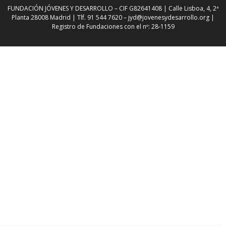
FUNDACIÓN JÓVENES Y DESARROLLO – CIF G82641408 | Calle Lisboa, 4, 2ª
Planta 28008 Madrid | Tlf. 91 544 7620 –
jyd@jovenesydesarrollo.org
|
Registro de Fundaciones con el nº: 28-1159