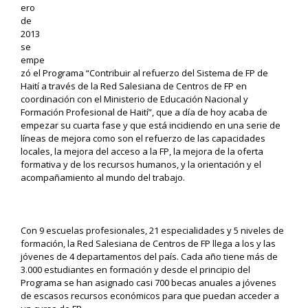
ero
de
2013
se
empe
zó el Programa “
Contribuir al refuerzo del Sistema de
FP
de
Haití a través de la Red Salesiana de Centros de FP en
coordinación con el Ministerio de Educación Nacional y
Fo
rmación Profesional de Haití
”, que
a día de
hoy acaba de
empezar su cuarta fase
y
que
está incidiendo en una serie de
líneas de mejora
como son
el refuerzo de las capacidades
locales
,
la
mejora de
l acceso a la FP,
la mejora de la oferta
formativa y de los recursos humanos
,
y
la orientación y el
acompañamiento al mundo del trabajo.
Con 9 escuelas profesionales, 21 especialidades y 5 niveles
de
formación,
la Red Salesiana
de Centros de FP
llega a los y las
jóvenes de 4 departamentos del país.
Cada año tiene más de
3.000 estudiantes en formación y
desde el principio del
Programa se
han asignado casi 700 becas anuales
a jóvenes
de escasos recursos económicos para que puedan acceder a