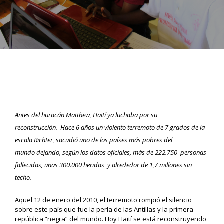
Antes del huracán Matthew, Haití ya luchaba por su
reconstrucción
.
Ha
ce 6 años
un violent
o terremoto
d
e 7 grados de la
escala Richter,
sacudió
uno de los países
más pobres del
mundo
dejando
, según los datos oficiales,
más
de 222.750
personas
fallecidas
,
unas
300.000
heridas
y alrededor de 1,7
millones sin
techo.
Aquel 12 de enero del 2010, el terremoto rompió el silencio
sobre este país que fue la perla de las Antillas y la primera
república “negra” del mundo. Hoy Haití se está reconstruyendo