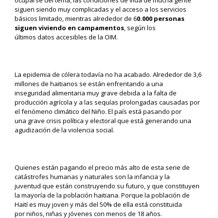
ocuparse del tema
,
las condiciones de vida de mucha gente
siguen siendo muy complicadas
y
el acceso a los
servicios
básicos
limitado, mientras
alrededor de
6
0.000
personas
siguen viviendo en
campamentos
, según
los
últimos
datos
accesibles
de la OIM
.
La epidemia de cólera todavía no ha acabado
.
Alrededor de 3,6
millones de haitianos se están enfrentando a una
inseguridad
alimentaria muy grave
debida
a la falta de
pro
ducción agrícola y a las sequí
as
prolongadas
causadas por
el
fenómeno
climático
del N
iño
.
El país está pasando por
una
grave
crisis política y electoral que está
generando
una
agudización de la violencia
social.
Qui
e
n
es
está
n
pagando el precio más alto de esta serie de
catástrofes humanas y naturales son
la infancia
y la
juventud
que
están construyendo su futuro, y que constituyen
la mayoría de la población haitiana. Porque
l
a población de
Haití es
muy
joven y
más del 50% de ella está constituida
por
niños, niñas
y jóvenes con menos de 18 años.