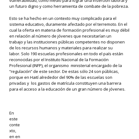
vulnerabilidad,
como medio para
lograr
una inserción
laboral y
un futuro digno y como herramienta de combate de la pobreza.
Esto
se ha hecho en un
contexto muy complicado
para el
sistema educativo, duram
ente afectado por el terremoto.
En el
cual
la oferta en materia de formación profesional es muy débil
en relación al
número
de
jóvenes
que nec
esitarí
an un
trabajo
y
las instituciones públicas competentes no disponen
de los recursos humanos y ma
teriales para realizar su
labor.
S
olo 190 escuelas profesionales en todo el país están
reconocidas por el
Instituto Naciona
l de la Formación
Profesional (INFP)
, el organismo
ministerial
encargado de
la
“regulación” de este sector.
De estas sólo 24 son públicas
,
porque
en Haití
alrededor del
90% de las escuelas son
privadas
y
los gastos de
matrícula
constituyen
una barrera
pa
ra el acceso a la educación de
un gran número de
jóvenes.
En
este
conte
xto,
en
en