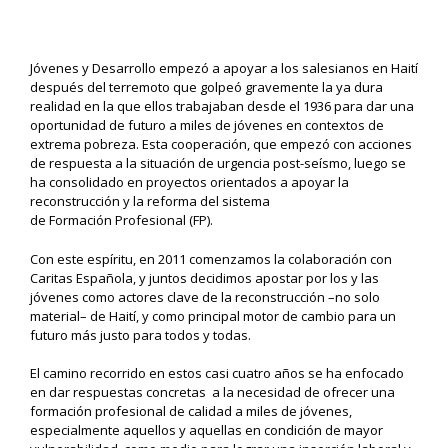
Jóvenes
y Desarrollo empezó a apoyar a los salesiano
s en Haití
después del
terremoto que golpeó gravement
e la ya dura
realidad en la que
ellos
trabajaban desde el 1936 para dar
una
oportunidad
de futuro a miles de jóvenes en contextos de
extrema pobreza.
Es
t
a
cooperación, que
e
mpezó con
acciones
de respuesta a la situación de urgencia post-
seísmo
,
luego
se
ha
consolidado en proyectos orientados a apoyar la
reconstrucción y
la reforma
del sistema
de
F
ormación
Profesional (FP).
Con este espíritu, e
n 2011
comenzamos
la colaboración con
Caritas E
spañola
,
y juntos
decidimos
apostar por los y las
jóvenes
como
actores
clave
de la reconstrucción
–
no solo
material
– de Haití,
y
como
principal
motor de cambio para un
futuro
más justo
para todos y todas
.
El camino recorrido en estos
casi
cuatro años
se ha enfocado
en
dar
respuestas concretas
a la necesidad
de ofrecer una
formación profesional de calidad
a
miles de jóvenes,
especialmente
aquellos y aquellas
en condición de mayor