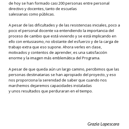
de hoy
se han formado casi 200 personas entre
personal
directivo y
docentes
, tanto
de
escuelas
salesianas
como
públicas
.
A pesar de
las dificultades y de las resistencias iniciales
, poco a
poco
el personal docente
va entendiendo
la importancia
del
proceso de cambio que está
viviendo y
se
está implicando
en
ello con entusiasmo
,
no obstante
d
el
esfuerzo y de la
carga de
trabajo e
xtra que
eso
supone.
Ahora verles
en clase,
mot
ivado
s
y contento
s
de aprender,
es
una satisfacción
enorme y
la imagen
más
emblemática
del Programa
.
A pesar de que
queda
aún un largo camino
,
percibimos que
las
personas destinatarias
se han
apropiado
del proyecto,
y eso
nos proporciona la serenidad
de saber que
cuando nos
marchemos
dejaremos capacidades instaladas
y
unos
resultados
que
perduraran en el tiempo.
Grazia Lapescara