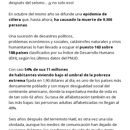
después del seísmo… ¡
y no so
lo
eso
!
En octubre
del
mismo año se difunde una
e
pidemia de
cólera
que
,
hasta ahora
,
ha causado la muerte
de 9
.
3
00
personas
.
Una sucesión de
desastres político
s
,
problemas
económico
s
y
sociales,
catástrofes
naturales
y crisis
humanitarias
lo
h
an llevado a ocupar el
puesto 163 sobre
188
países
clasificados
por su Índice de Desarrollo Humano
(IDH), según los últimos datos
del
PNUD.
Con c
asi
54% de sus
11 millones
de
habitantes
viv
iendo
bajo
el umbral de
la pobreza
extrema
fijada en 1
,90 dólares al día
,
es
uno de los países
más
densamente poblado
y con mayor desigualdad social del
continente americano
,
donde
la expectativa media de vida es
de tan solo 63 años.
Su tasa de alfabetización también es
de
las más bajas: la
s
personas adultas alfabetizadas no llegan al
49%.
Seis años después
del terremoto
Haití
,
es otra vez una isla
olvidada
,
aunque los medios de comunicación han dejado de