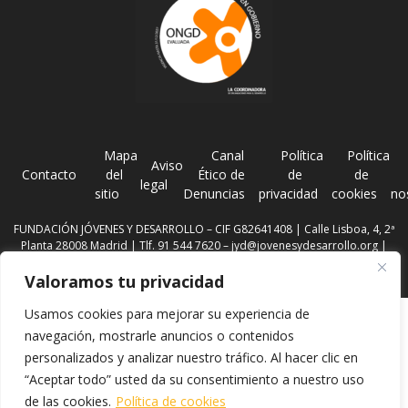
Mapa
Canal
Política
Política
Aviso
Contacto
del
Ético de
de
de
legal
sitio
Denuncias
privacidad
cookies
no
FUNDACIÓN JÓVENES Y DESARROLLO – CIF G82641408 | Calle Lisboa, 4, 2ª
Planta 28008 Madrid | Tlf. 91 544 7620 –
jyd@jovenesydesarrollo.org
|
Registro de Fundaciones con el nº: 28-1159
Valoramos tu privacidad
Usamos cookies para mejorar su experiencia de
navegación, mostrarle anuncios o contenidos
personalizados y analizar nuestro tráfico. Al hacer clic en
“Aceptar todo” usted da su consentimiento a nuestro uso
de las cookies.
Política de cookies