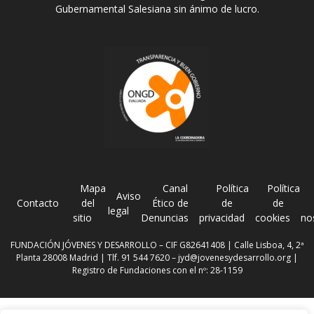
Gubernamental Salesiana sin ánimo de lucro.
Mapa
Canal
Política
Política
Aviso
Contacto
del
Ético de
de
de
legal
sitio
Denuncias
privacidad
cookies
no
FUNDACIÓN JÓVENES Y DESARROLLO – CIF G82641408 | Calle Lisboa, 4, 2ª
Planta 28008 Madrid | Tlf. 91 544 7620 –
jyd@jovenesydesarrollo.org
|
Registro de Fundaciones con el nº: 28-1159