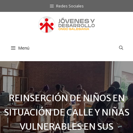
Saltar
Redes Sociales
al
contenido
Menú
REINSERCIÓN DE NIÑOS EN
SITUACIÓN DE CALLE Y NIÑAS
VULNERABLES EN SUS