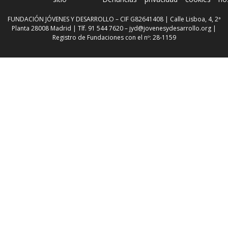
FUNDACIÓN JÓVENES Y DESARROLLO – CIF G82641408 | Calle Lisboa, 4, 2ª
Planta 28008 Madrid | Tlf. 91 544 7620 –
jyd@jovenesydesarrollo.org
|
Registro de Fundaciones con el nº: 28-1159