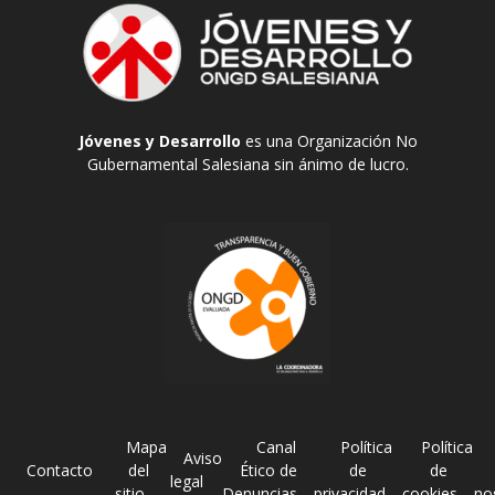
Jóvenes y Desarrollo
es una Organización No
Gubernamental Salesiana sin ánimo de lucro.
Mapa
Canal
Política
Política
Aviso
Contacto
del
Ético de
de
de
legal
sitio
Denuncias
privacidad
cookies
no