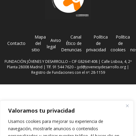
Mapa
Canal
Política
Política
Aviso
Contacto
del
Ético de
de
de
legal
sitio
Denuncias
privacidad
cookies
no
FUNDACIÓN JÓVENES Y DESARROLLO – CIF G82641408 | Calle Lisboa, 4, 2ª
Planta 28008 Madrid | Tlf. 91 544 7620 –
jyd@jovenesydesarrollo.org
|
Registro de Fundaciones con el nº: 28-1159
Valoramos tu privacidad
Usamos cookies para mejorar su experiencia de
navegación, mostrarle anuncios o contenidos
personalizados y analizar nuestro tráfico. Al hacer clic en