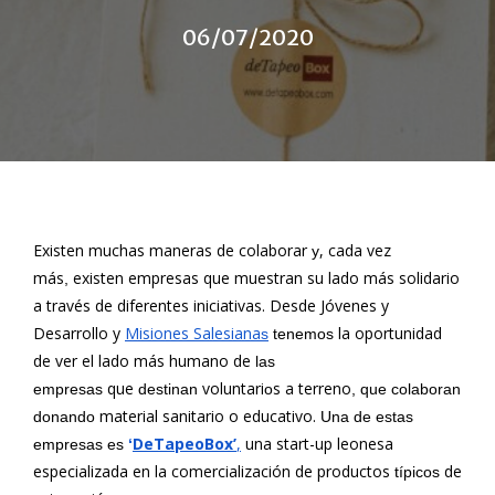
06/07/2020
Existen muchas maneras de colaborar
, cada vez
y
más
existen empresas que muestran su lado más solidario
,
a través de diferentes iniciativas. Desde Jóvenes y
Desarrollo y
Misiones Salesiana
la oportunidad
s
tenemos
de ver el lado más humano de
las
que
voluntari
s a terreno
empresas
destinan
o
, que colaboran
material sanitario o educativo.
donando
Una de estas
DeTapeoBox’
,
una start-up leonesa
empresas es
‘
especializada en la comercialización de productos
de
típicos